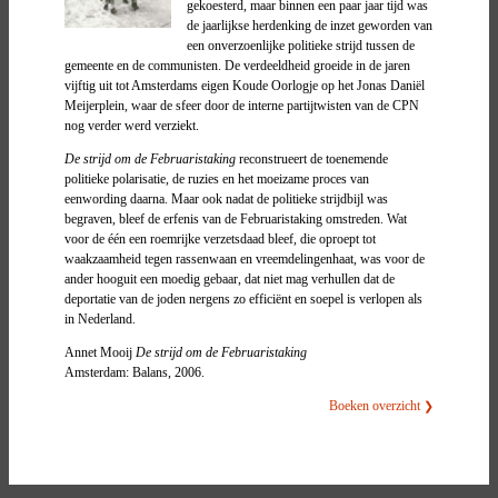
gekoesterd, maar binnen een paar jaar tijd was
de jaarlijkse herdenking de inzet geworden van
een onverzoenlijke politieke strijd tussen de
gemeente en de communisten. De verdeeldheid groeide in de jaren
vijftig uit tot Amsterdams eigen Koude Oorlogje op het Jonas Daniël
Meijerplein, waar de sfeer door de interne partijtwisten van de CPN
nog verder werd verziekt.
De strijd om de Februaristaking
reconstrueert de toenemende
politieke polarisatie, de ruzies en het moeizame proces van
eenwording daarna. Maar ook nadat de politieke strijdbijl was
begraven, bleef de erfenis van de Februaristaking omstreden. Wat
voor de één een roemrijke verzetsdaad bleef, die oproept tot
waakzaamheid tegen rassenwaan en vreemdelingenhaat, was voor de
ander hooguit een moedig gebaar, dat niet mag verhullen dat de
deportatie van de joden nergens zo efficiënt en soepel is verlopen als
in Nederland.
Annet Mooij
De strijd om de Februaristaking
Amsterdam: Balans, 2006.
Boeken overzicht
❯